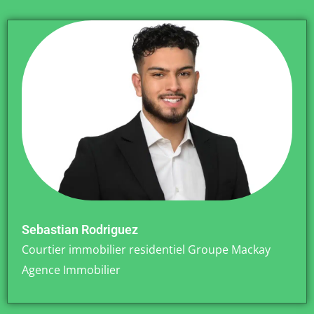
Sebastian Rodriguez
Courtier immobilier residentiel Groupe Mackay
Agence Immobilier