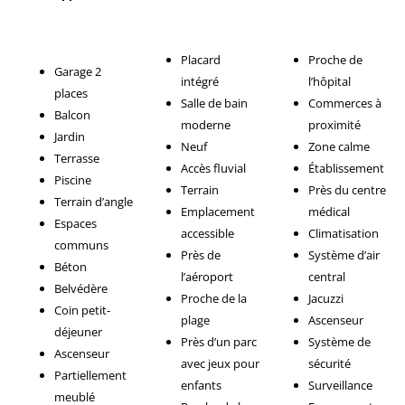
Placard
Proche de
Garage 2
intégré
l’hôpital
places
Salle de bain
Commerces à
Balcon
moderne
proximité
Jardin
Neuf
Zone calme
Terrasse
Accès fluvial
Établissement
Piscine
Terrain
Près du centre
Terrain d’angle
Emplacement
médical
Espaces
accessible
Climatisation
communs
Près de
Système d’air
Béton
l’aéroport
central
Belvédère
Proche de la
Jacuzzi
Coin petit-
plage
Ascenseur
déjeuner
Près d’un parc
Système de
Ascenseur
avec jeux pour
sécurité
Partiellement
enfants
Surveillance
meublé