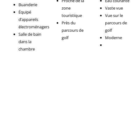
Proche de la
Eau courante
Buanderie
zone
Vaste vue
Équipé
touristique
Vue sur le
d’appareils
Près du
parcours de
électroménagers
parcours de
golf
Salle de bain
golf
Moderne
dans la
chambre