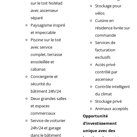
sur le toit NoMad
Stockage pour
avec ascenseur
vélos
séparé
Cuisine en
Paysagisme inspiré
résidence livrée sur
et impeccable
commande
Piscine sur le toit
Services de
avec service
facturation
complet, terrasse
exclusifs
ensoleillée et
Accès privé
cabanas
contrôlé par
Conciergerie et
ascenseur
sécurité du
Contrôle intelligent
bâtiment 24h/24
du climat
Deux grandes salles
Stockage privé
et espaces
Animaux acceptés
commerciaux
Opportunité
Service de voiturier
d’investissement
24h/24 et garage
unique avec des
dans le bâtiment