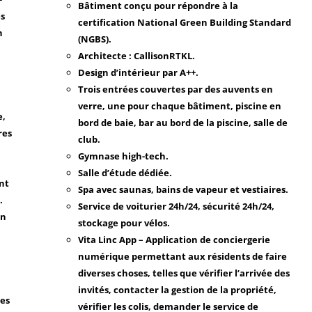
Bâtiment conçu pour répondre à la
es
certification National Green Building Standard
n
(NGBS).
Architecte : CallisonRTKL.
Design d’intérieur par A++.
Trois entrées couvertes par des auvents en
verre, une pour chaque bâtiment, piscine en
e,
bord de baie, bar au bord de la piscine, salle de
res
club.
Gymnase high-tech.
Salle d’étude dédiée.
ant
Spa avec saunas, bains de vapeur et vestiaires.
.
Service de voiturier 24h/24, sécurité 24h/24,
en
stockage pour vélos.
Vita Linc App – Application de conciergerie
numérique permettant aux résidents de faire
diverses choses, telles que vérifier l’arrivée des
invités, contacter la gestion de la propriété,
res
vérifier les colis, demander le service de