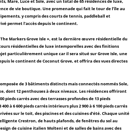
ts, Mare, Luce et Sole, avec un total de 65 résidences de luxe,
ce de vie boutique. Une promenade qui fait le tour de l’île au
ipements, y compris des courts de tennis, paddleball et
rivé permet l’accès depuis le continent.
The Markers Grove Isle », est la dernière œuvre résidentielle du
ours résidentielles de luxe intemporelles avec des finitions
et particulièrement unique car il sera situé sur Grove Isle, une
epuis le continent de Coconut Grove, et offrira des vues directes
 composée de 3 bâtiments distincts mais connectés nommés Sole,
xe, dont 12 penthouses à deux niveaux. Les résidences offriront
000 pieds carrés avec des terrasses profondes de 13 pieds
0 à 6 600 pieds carrés intérieurs plus 2 900 à 6 100 pieds carrés
vées sur le toit, des piscines et des cuisines d’été. Chaque unité
lligente Crestron, de hauts plafonds, de fenêtres du sol au
esign de cuisine italien Molteni et de salles de bains avec des