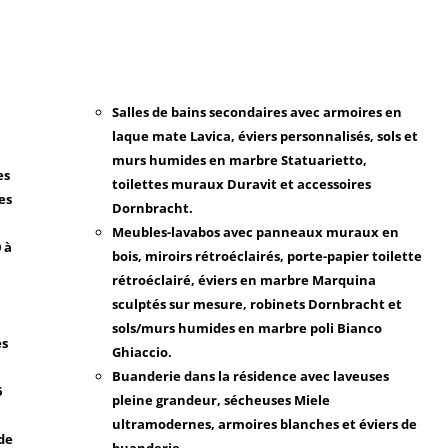
Salles de bains secondaires avec armoires en
laque mate Lavica, éviers personnalisés, sols et
murs humides en marbre Statuarietto,
es
toilettes muraux Duravit et accessoires
es
Dornbracht.
Meubles-lavabos avec panneaux muraux en
 à
bois, miroirs rétroéclairés, porte-papier toilette
rétroéclairé, éviers en marbre Marquina
sculptés sur mesure, robinets Dornbracht et
sols/murs humides en marbre poli Bianco
es
Ghiaccio.
Buanderie dans la résidence avec laveuses
6
pleine grandeur, sécheuses Miele
ultramodernes, armoires blanches et éviers de
 de
buanderie.