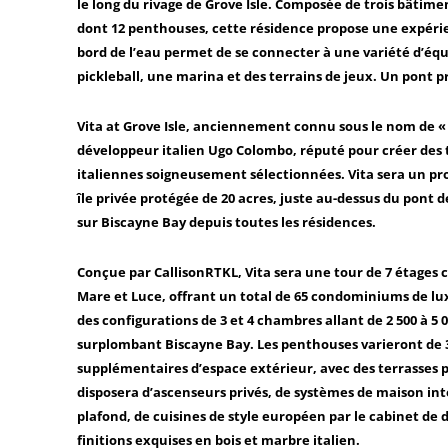
le long du rivage de Grove Isle. Composée de trois bâtimen
dont 12 penthouses, cette résidence propose une expérien
bord de l’eau permet de se connecter à une variété d’équ
pickleball, une marina et des terrains de jeux. Un pont p
Vita at Grove Isle, anciennement connu sous le nom de « 
développeur italien Ugo Colombo, réputé pour créer des t
italiennes soigneusement sélectionnées. Vita sera un proj
île privée protégée de 20 acres, juste au-dessus du pont d
sur Biscayne Bay depuis toutes les résidences.
Conçue par CallisonRTKL, Vita sera une tour de 7 étages
Mare et Luce, offrant un total de 65 condominiums de lu
des configurations de 3 et 4 chambres allant de 2 500 à 5 
surplombant Biscayne Bay. Les penthouses varieront de 3 40
supplémentaires d’espace extérieur, avec des terrasses pri
disposera d’ascenseurs privés, de systèmes de maison inte
plafond, de cuisines de style européen par le cabinet de d
finitions exquises en bois et marbre italien.