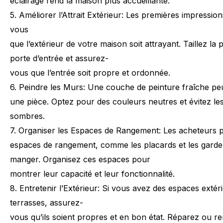
éclairage
rend
la
maison
plus
accueillante.
5.
Améliorer
l’Attrait
Extérieur:
Les
premières
impression
vous
que
l’extérieur
de
votre
maison
soit
attrayant.
Taillez
la
p
porte
d’entrée
et
assurez-
vous
que
l’entrée
soit
propre
et
ordonnée.
6.
Peindre
les
Murs:
Une
couche
de
peinture
fraîche
pe
une
pièce.
Optez
pour
des
couleurs
neutres
et
évitez
le
sombres.
7.
Organiser
les
Espaces
de
Rangement:
Les
acheteurs
p
espaces
de
rangement,
comme
les
placards
et
les
garde
manger.
Organisez
ces
espaces
pour
montrer
leur
capacité
et
leur
fonctionnalité.
8.
Entretenir
l’Extérieur:
Si
vous
avez
des
espaces
extér
terrasses,
assurez-
vous
qu’ils
soient
propres
et
en
bon
état.
Réparez
ou
re