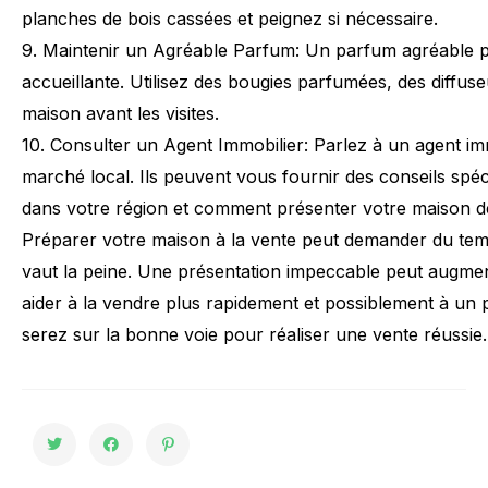
planches
de
bois
cassées
et
peignez
si
nécessaire.
9.
Maintenir
un
Agréable
Parfum:
Un
parfum
agréable
accueillante.
Utilisez
des
bougies
parfumées,
des
diffus
maison
avant
les
visites.
10.
Consulter
un
Agent
Immobilier:
Parlez
à
un
agent
im
marché
local.
Ils
peuvent
vous
fournir
des
conseils
spéc
dans
votre
région
et
comment
présenter
votre
maison
d
Préparer
votre
maison
à
la
vente
peut
demander
du
te
vaut
la
peine.
Une
présentation
impeccable
peut
augmen
aider
à
la
vendre
plus
rapidement
et
possiblement
à
un
serez
sur
la
bonne
voie
pour
réaliser
une
vente
réussie.