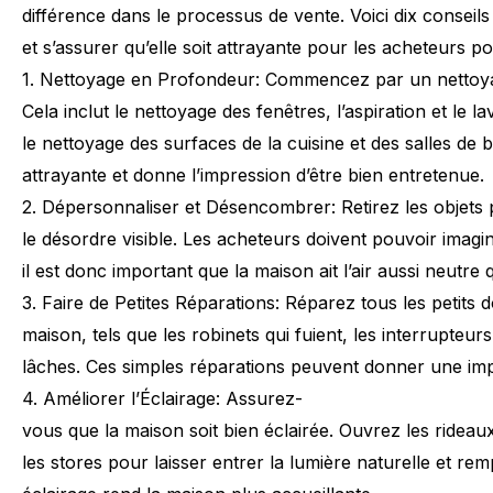
différence
dans
le
processus
de
vente.
Voici
dix
conseils
et
s’assurer
qu’elle
soit
attrayante
pour
les
acheteurs
po
1.
Nettoyage
en
Profondeur:
Commencez
par
un
nettoy
Cela
inclut
le
nettoyage
des
fenêtres,
l’aspiration
et
le
la
le
nettoyage
des
surfaces
de
la
cuisine
et
des
salles
de
b
attrayante
et
donne
l’impression
d’être
bien
entretenue.
2.
Dépersonnaliser
et
Désencombrer:
Retirez
les
objets
le
désordre
visible.
Les
acheteurs
doivent
pouvoir
imagi
il
est
donc
important
que
la
maison
ait
l’air
aussi
neutre
3.
Faire
de
Petites
Réparations:
Réparez
tous
les
petits
d
maison,
tels
que
les
robinets
qui
fuient,
les
interrupteurs
lâches.
Ces
simples
réparations
peuvent
donner
une
im
4.
Améliorer
l’Éclairage:
Assurez-
vous
que
la
maison
soit
bien
éclairée.
Ouvrez
les
rideau
les
stores
pour
laisser
entrer
la
lumière
naturelle
et
rem