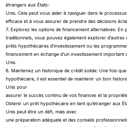
étrangers
aux
États-
Unis.
Cela
peut
vous
aider
à
naviguer
dans
le
processus
efficace
et
à
vous
assurer
de
prendre
des
décisions
écla
7.
Explorez
les
options
de
financement
alternatives:
En
p
traditionnels,
vous
pouvez
également
explorer
d’autres
prêts
hypothécaires
d’investissement
ou
les
programme
financement
en
échange
d’un
investissement
important
Unis.
8.
Maintenez
un
historique
de
crédit
solide:
Une
fois
que
hypothécaire,
il
est
essentiel
de
maintenir
un
bon
histor
Unis
pour
assurer
le
succès
continu
de
vos
finances
et
la
propriét
Obtenir
un
prêt
hypothécaire
en
tant
qu’étranger
aux
Ét
Unis
peut
être
un
défi,
mais
avec
une
préparation
adéquate
et
des
conseils
professionnels