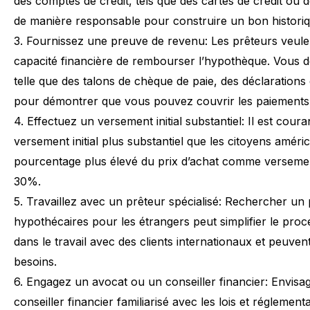
des
comptes
de
crédit,
tels
que
des
cartes
de
crédit
ou
d
de
manière
responsable
pour
construire
un
bon
histori
3.
Fournissez
une
preuve
de
revenu:
Les
prêteurs
veule
capacité
financière
de
rembourser
l’hypothèque.
Vous
d
telle
que
des
talons
de
chèque
de
paie,
des
déclarations
pour
démontrer
que
vous
pouvez
couvrir
les
paiements
4.
Effectuez
un
versement
initial
substantiel:
Il
est
coura
versement
initial
plus
substantiel
que
les
citoyens
améric
pourcentage
plus
élevé
du
prix
d’achat
comme
verseme
30%.
5.
Travaillez
avec
un
prêteur
spécialisé:
Rechercher
un
hypothécaires
pour
les
étrangers
peut
simplifier
le
proc
dans
le
travail
avec
des
clients
internationaux
et
peuven
besoins.
6.
Engagez
un
avocat
ou
un
conseiller
financier:
Envisa
conseiller
financier
familiarisé
avec
les
lois
et
réglementa