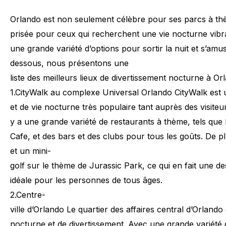
Orlando
est
non
seulement
célèbre
pour
ses
parcs
à
th
prisée
pour
ceux
qui
recherchent
une
vie
nocturne
vibr
une
grande
variété
d’options
pour
sortir
la
nuit
et
s’amus
dessous,
nous
présentons
une
liste
des
meilleurs
lieux
de
divertissement
nocturne
à
Orl
1.
CityWalk au complexe Universal Orlando CityWalk est u
et de vie nocturne très populaire tant auprès des visiteu
y a une grande variété de restaurants à thème, tels que 
Cafe, et des bars et des clubs pour tous les goûts. De 
et un mini-
golf sur le thème de Jurassic Park, ce qui en fait une d
idéale pour les personnes de tous âges.
2.
Centre-
ville d’Orlando Le quartier des affaires central d’Orlando
nocturne et de divertissement. Avec une grande variété 